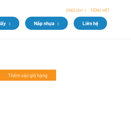
ENGLISH
|
TIẾNG VIỆT
iấy
Nắp nhựa
Liên hệ
Thêm vào giỏ hàng