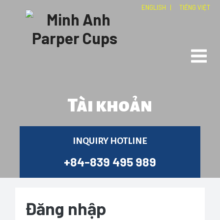
ENGLISH
|
TIẾNG VIỆT
Tài khoản
INQUIRY HOTLINE
+84-839 495 989
Đăng nhập